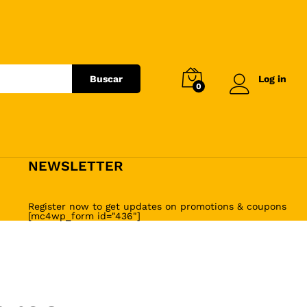
Buscar
Log in
0
NEWSLETTER
Register now to get updates on promotions & coupons
[mc4wp_form id="436"]