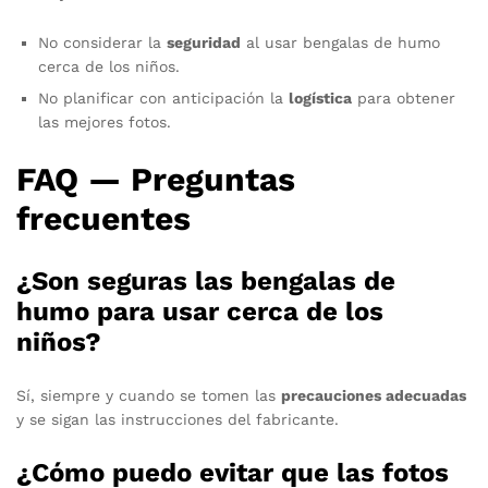
No considerar la
seguridad
al usar bengalas de humo
cerca de los niños.
No planificar con anticipación la
logística
para obtener
las mejores fotos.
FAQ — Preguntas
frecuentes
¿Son seguras las bengalas de
humo para usar cerca de los
niños?
Sí, siempre y cuando se tomen las
precauciones adecuadas
y se sigan las instrucciones del fabricante.
¿Cómo puedo evitar que las fotos