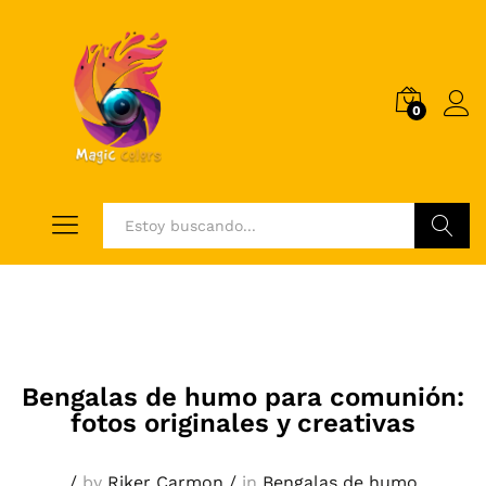
0
Log i
Buscar
Bengalas de humo para comunión:
fotos originales y creativas
/
by
Riker Carmon
/
in
Bengalas de humo