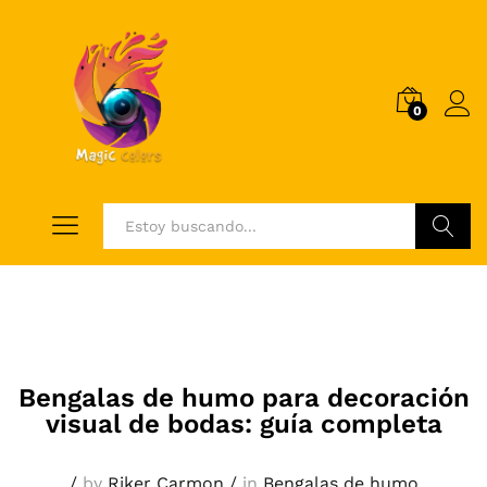
0
Log i
Buscar
Bengalas de humo para decoración
visual de bodas: guía completa
/
by
Riker Carmon
/
in
Bengalas de humo