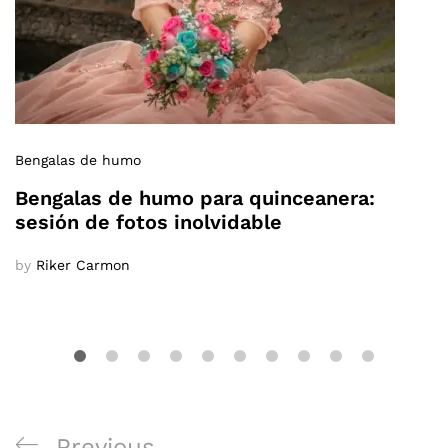
Bengalas de humo
Bengalas de humo para quinceanera:
sesión de fotos inolvidable
by
Riker Carmon
Navegación
Previous
Previous