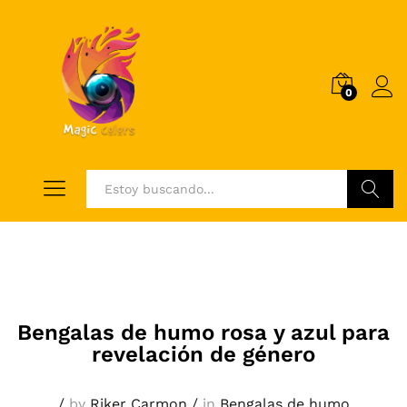
0
Log i
Buscar
Bengalas de humo rosa y azul para
revelación de género
/
by
Riker Carmon
/
in
Bengalas de humo