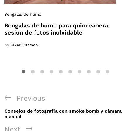
Bengalas de humo
Bengalas de humo para quinceanera:
sesión de fotos inolvidable
by
Riker Carmon
Navegación
Previous
Previous
de
Post
Consejos de fotografía con smoke bomb y cámara
entradas
manual
Next
Next