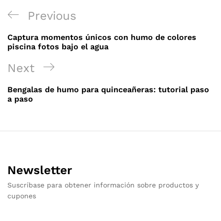
Navegación
Previous
Previous
de
Post
Captura momentos únicos con humo de colores
entradas
piscina fotos bajo el agua
Next
Next
Post
Bengalas de humo para quinceañeras: tutorial paso
a paso
Newsletter
Suscríbase para obtener información sobre productos y
cupones