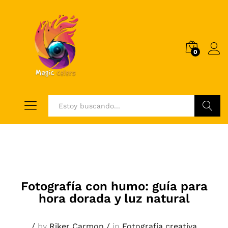
0
Log i
Buscar
Fotografía con humo: guía para
hora dorada y luz natural
/
by
Riker Carmon
/
in
Fotografía creativa