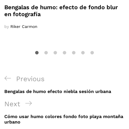
Bengalas de humo: efecto de fondo blur
en fotografía
by
Riker Carmon
Navegación
Previous
Previous
de
Post
Bengalas de humo efecto niebla sesión urbana
entradas
Next
Next
Post
Cómo usar humo colores fondo foto playa montaña
urbano