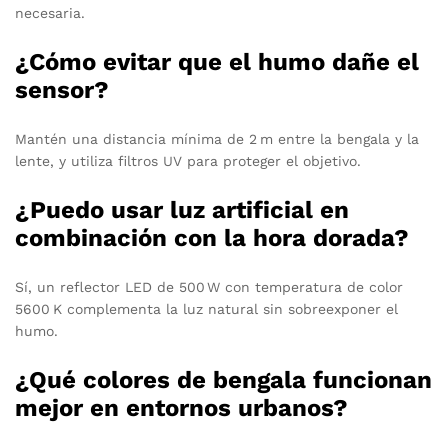
necesaria.
¿Cómo evitar que el humo dañe el
sensor?
Mantén una distancia mínima de 2 m entre la bengala y la
lente, y utiliza filtros UV para proteger el objetivo.
¿Puedo usar luz artificial en
combinación con la hora dorada?
Sí, un reflector LED de 500 W con temperatura de color
5600 K complementa la luz natural sin sobreexponer el
humo.
¿Qué colores de bengala funcionan
mejor en entornos urbanos?