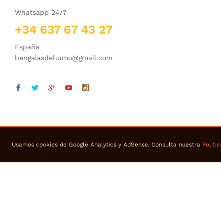
Whatsapp 24/7
+34 637 67 43 27
España
bengalasdehumo@gmail.com
Usamos cookies de Google Analytics y AdSense. Consulta nuestra
Politi
© 2018 bengalasdehumo. Todos los derechos reservados