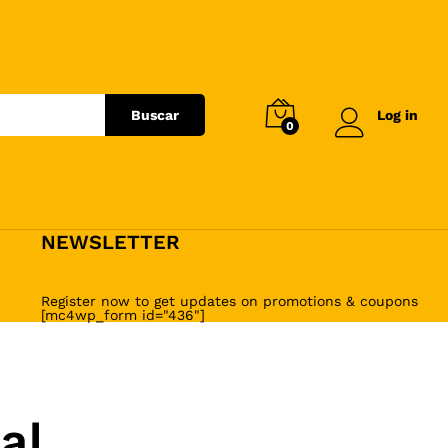
Buscar
Log in
0
NEWSLETTER
Register now to get updates on promotions & coupons
[mc4wp_form id="436"]
al