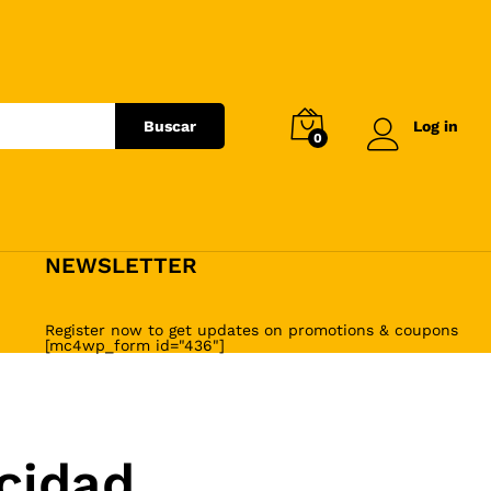
Buscar
Log in
0
NEWSLETTER
Register now to get updates on promotions & coupons
[mc4wp_form id="436"]
cidad