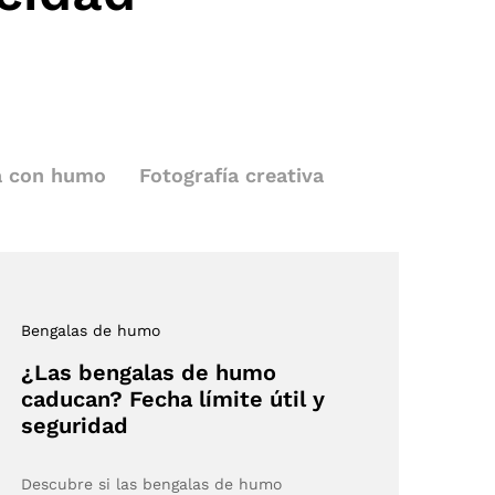
a con humo
Fotografía creativa
Bengalas de humo
¿Las bengalas de humo
caducan? Fecha límite útil y
seguridad
Descubre si las bengalas de humo