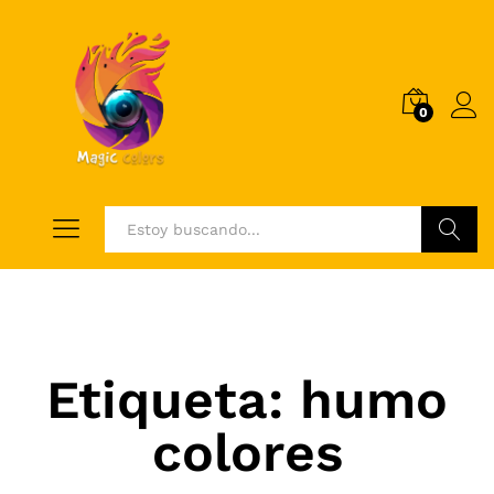
0
Log i
Buscar
Etiqueta:
humo
colores