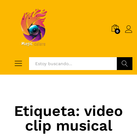
0
Log i
Buscar
Etiqueta:
video
clip musical