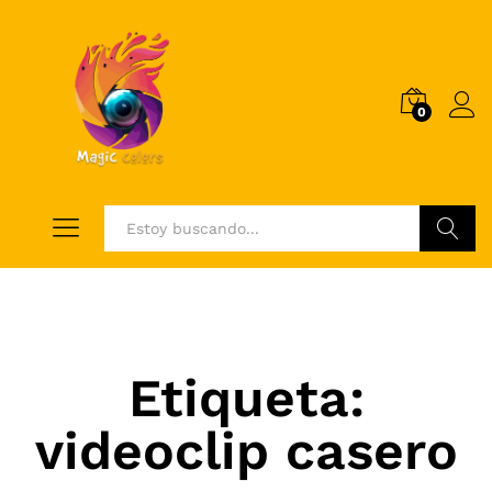
0
Log i
Buscar
Etiqueta:
videoclip casero