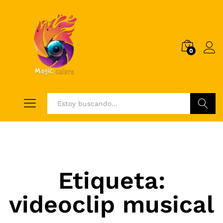
0
Log i
Buscar
Etiqueta:
videoclip musical