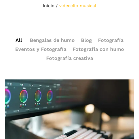
Inicio
/
videoclip musical
All
Bengalas de humo
Blog
Fotografía
Eventos y Fotografía
Fotografía con humo
Fotografía creativa