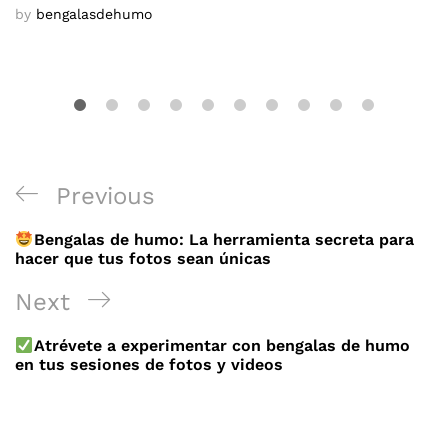
by
bengalasdehumo
Navegación
Previous
Previous
de
Post
Bengalas de humo: La herramienta secreta para
entradas
hacer que tus fotos sean únicas
Next
Next
Post
Atrévete a experimentar con bengalas de humo
en tus sesiones de fotos y videos