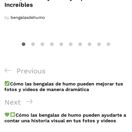
Increíbles
by
bengalasdehumo
Navegación
Previous
Previous
de
Post
Cómo las bengalas de humo pueden mejorar tus
entradas
fotos y videos de manera dramática
Next
Next
Post
Cómo las bengalas de humo pueden ayudarte a
contar una historia visual en tus fotos y videos