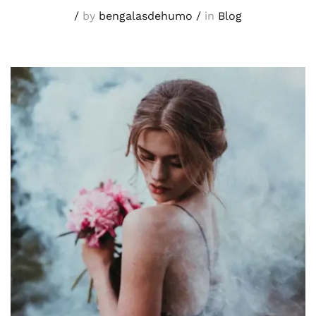
/
by
bengalasdehumo
/
in
Blog