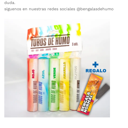
duda.
síguenos en nuestras redes sociales @bengalasdehumo
cio
cio
nimo
ximo