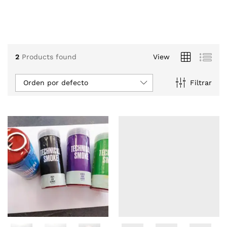
2
Products found
View
Orden por defecto
Filtrar
cio
cio
nimo
ximo