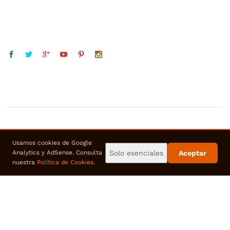
Usamos cookies de Google
Solo esenciales
Aceptar
Analytics y AdSense. Consulta
nuestra
Politica de Cookies
.
© 2018 bengalasdehumo. Todos los derechos reservados
usamos pago seguro