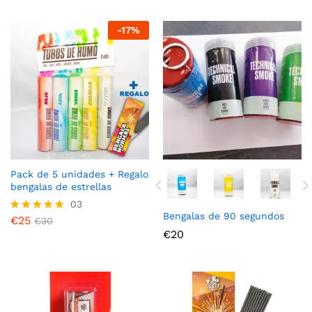
-
17%
Pack de 5 unidades + Regalo
bengalas de estrellas
03
Bengalas de 90 segundos
€
25
Valorado en
€
30
5.00
€
20
de 5