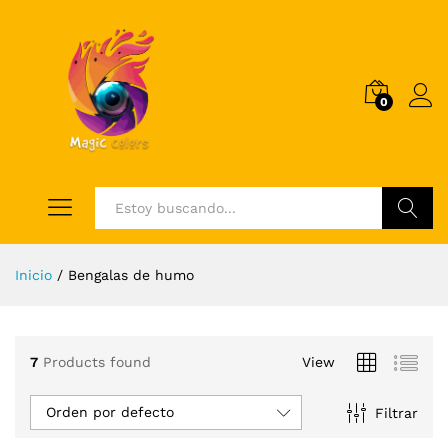
0
Log i
Buscar
cio
cio
Inicio
/
Bengalas de humo
nimo
ximo
7
Products found
View
Orden por defecto
Filtrar