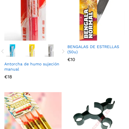
cio
cio
nimo
ximo
BENGALAS DE ESTRELLAS
(50u)
€
10
Antorcha de humo sujeción
manual
€
18