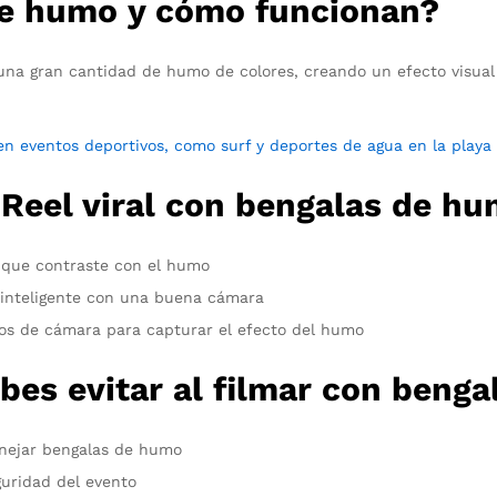
de humo y cómo funcionan?
una gran cantidad de humo de colores, creando un efecto visual
 eventos deportivos, como surf y deportes de agua en la playa
 Reel viral con bengalas de h
o que contraste con el humo
o inteligente con una buena cámara
os de cámara para capturar el efecto del humo
es evitar al filmar con beng
anejar bengalas de humo
eguridad del evento