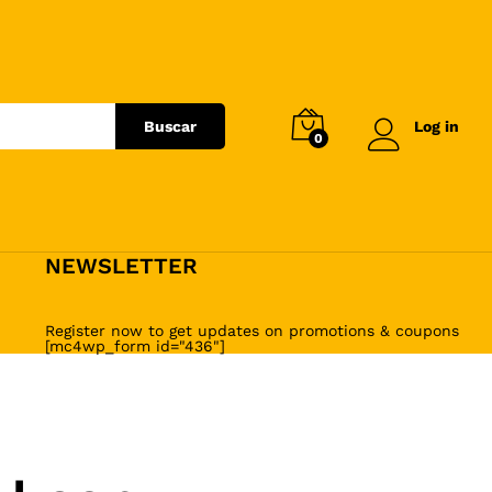
Buscar
Log in
0
NEWSLETTER
Register now to get updates on promotions & coupons
[mc4wp_form id="436"]