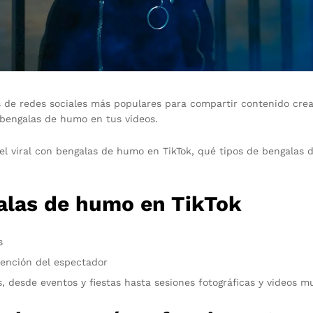
s de redes sociales más populares para compartir contenido creat
 bengalas de humo en tus videos.
el viral con bengalas de humo en TikTok, qué tipos de bengalas
galas de humo en TikTok
s
tención del espectador
, desde eventos y fiestas hasta sesiones fotográficas y videos m