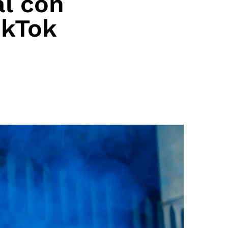
al con
ikTok