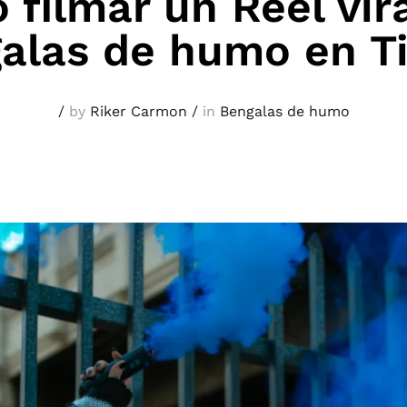
filmar un Reel vir
alas de humo en T
/
by
Riker Carmon
/
in
Bengalas de humo