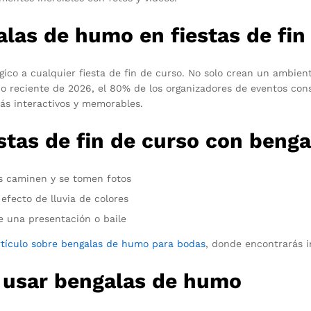
alas de humo en fiestas de fin
co a cualquier fiesta de fin de curso. No solo crean un ambien
udio reciente de 2026, el 80% de los organizadores de eventos c
s interactivos y memorables.
estas de fin de curso con ben
s caminen y se tomen fotos
efecto de lluvia de colores
e una presentación o baile
rtículo sobre bengalas de humo para bodas
, donde encontrarás i
a usar bengalas de humo