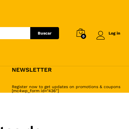
Buscar
Log in
0
NEWSLETTER
Register now to get updates on promotions & coupons
[mc4wp_form id="436"]