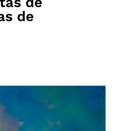
stas de
as de