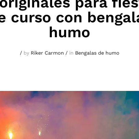
originales para fie
de curso con bengal
humo
/
by
Riker Carmon
/
in
Bengalas de humo