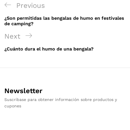
Navegación
Previous
Previous
de
Post
¿Son permitidas las bengalas de humo en festivales
entradas
de camping?
Next
Next
Post
¿Cuánto dura el humo de una bengala?
Newsletter
Suscríbase para obtener información sobre productos y
cupones