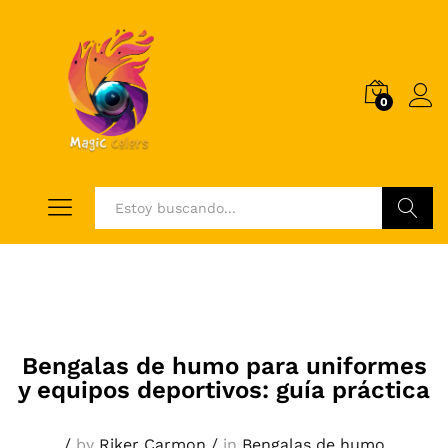
0
Log i
Buscar
Bengalas de humo para uniformes
y equipos deportivos: guía práctica
/
by
Riker Carmon
/
in
Bengalas de humo