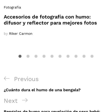
Fotografía
Accesorios de fotografía con humo:
difusor y reflector para mejores fotos
by
Riker Carmon
Navegación
Previous
Previous
de
Post
¿Cuánto dura el humo de una bengala?
entradas
Next
Next
Post
Bengalas de humo para revelación de sexo bebé: