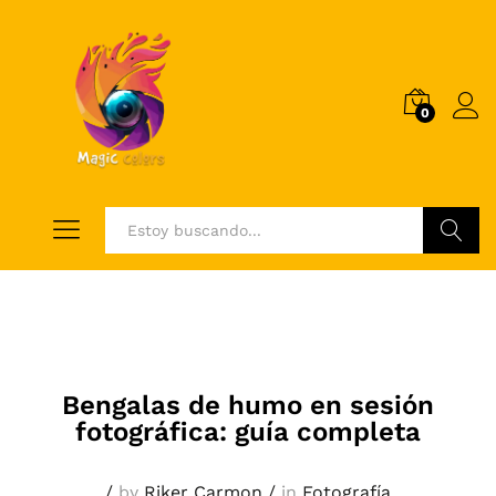
0
Log i
Buscar
Bengalas de humo en sesión
fotográfica: guía completa
/
by
Riker Carmon
/
in
Fotografía