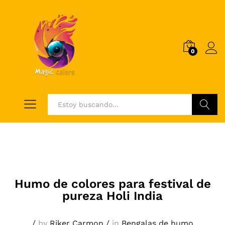
0
Log i
Buscar
Humo de colores para festival de
pureza Holi India
/
by
Riker Carmon
/
in
Bengalas de humo