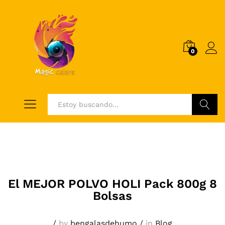
0
Log i
Buscar
El MEJOR POLVO HOLI Pack 800g 8
Bolsas
/
by
bengalasdehumo
/
in
Blog