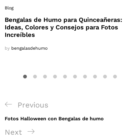
Blog
Bengalas de Humo para Quinceañeras:
Ideas, Colores y Consejos para Fotos
Increíbles
by
bengalasdehumo
Navegación
Previous
Previous
de
Post
Fotos Halloween con Bengalas de humo
entradas
Next
Next