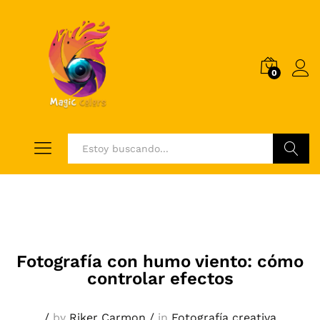
0
Log i
Buscar
Fotografía con humo viento: cómo
controlar efectos
/
by
Riker Carmon
/
in
Fotografía creativa