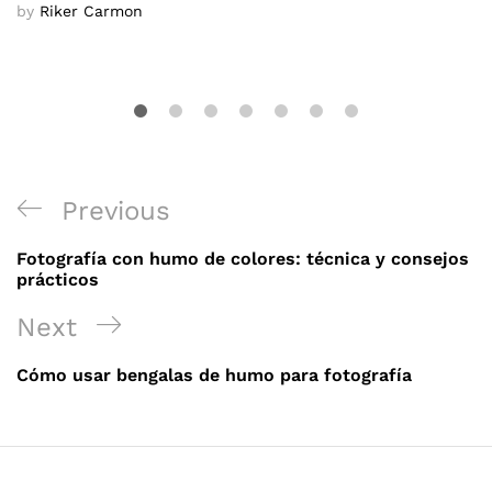
by
Riker Carmon
Navegación
Previous
Previous
de
Post
Fotografía con humo de colores: técnica y consejos
entradas
prácticos
Next
Next
Post
Cómo usar bengalas de humo para fotografía