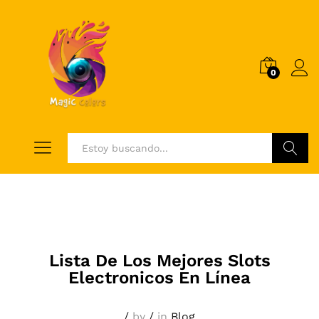
0
Log i
Buscar
Lista De Los Mejores Slots
Electronicos En Línea
/
by
/
in
Blog