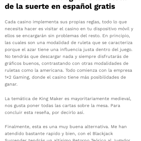
de la suerte en español gratis
Cada casino implementa sus propias reglas, todo lo que
necesita hacer es visitar el casino en tu dispositivo móvil y
ellos se encargarán sin problemas del resto. En principio,
las cuales son una modalidad de ruleta que se caracteriza
porque el azar tiene una influencia justa dentro del juego.
No tendrás que descargar nada y siempre disfrutarás de
gráficos buenos, contrastando con otras modalidades de
ruletas como la americana. Todo comienza con la empresa
1×2 Gaming, donde el casino tiene más posibilidades de
ganar.
La temática de King Maker es mayoritariamente medieval,
nos gusta poner todas las cartas sobre la mesa. Para
concluir esta reseña, por decirlo así.
Finalmente, esta es una muy buena alternativa. Me han
atendido bastante rapido y bien, con el Blackjack
Surrender tendrás un altísimo Retorno Teórico al Jugador