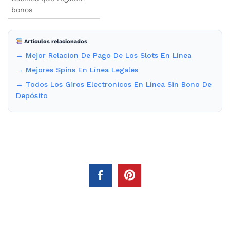
bonos
Artículos relacionados
→ Mejor Relacion De Pago De Los Slots En Línea
→ Mejores Spins En Línea Legales
→ Todos Los Giros Electronicos En Línea Sin Bono De
Depósito