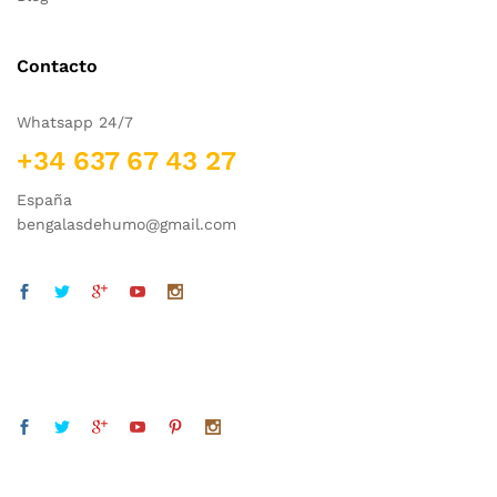
Contacto
Whatsapp 24/7
+34 637 67 43 27
España
bengalasdehumo@gmail.com