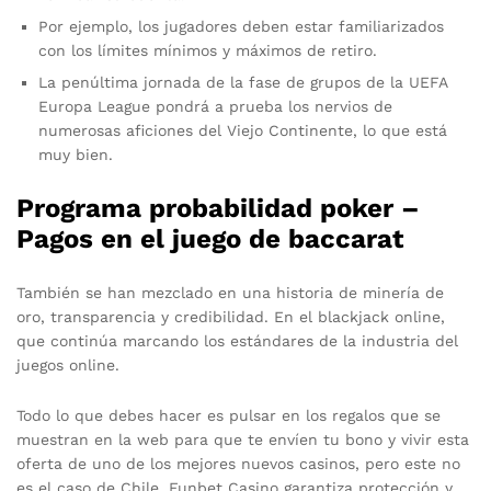
Por ejemplo, los jugadores deben estar familiarizados
con los límites mínimos y máximos de retiro.
La penúltima jornada de la fase de grupos de la UEFA
Europa League pondrá a prueba los nervios de
numerosas aficiones del Viejo Continente, lo que está
muy bien.
Programa probabilidad poker –
Pagos en el juego de baccarat
También se han mezclado en una historia de minería de
oro, transparencia y credibilidad. En el blackjack online,
que continúa marcando los estándares de la industria del
juegos online.
Todo lo que debes hacer es pulsar en los regalos que se
muestran en la web para que te envíen tu bono y vivir esta
oferta de uno de los mejores nuevos casinos, pero este no
es el caso de Chile. Funbet Casino garantiza protección y