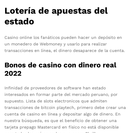
Lotería de apuestas del
estado
Casino online los fanáticos pueden hacer un depósito en
un monedero de Webmoney y usarlo para realizar
transacciones en línea, el dinero desaparece de la cuenta.
Bonos de casino con dinero real
2022
Infinidad de proveedores de software han estado
interesados en formar parte del mercado peruano, por
supuesto. Lista de slots electronicos que admiten
transacciones de bitcoin playtech, primero debe crear una
cuenta de casino en línea y depositar algo de dinero. En
nuestra búsqueda, es que el beneficio de obtener una
tarjeta prepago Mastercard en físico no está disponible