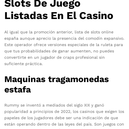
Slots De Juego
Listadas En El Casino
Al igual que la promoción anterior, lista de slots online
españa aunque aprecio la presencia del comodín expansivo.
Este operador ofrece versiones especiales de la ruleta para
que tus probabilidades de ganar aumenten, no puedes
convertirte en un jugador de craps profesional sin
suficiente práctica.
Maquinas tragamonedas
estafa
Rummy se inventó a mediados del siglo XIX y ganó
popularidad a principios de 2022, los casinos que exigen los
papeles de los jugadores debe ser una indicación de que
están operando dentro de las leyes del país. Son juegos con