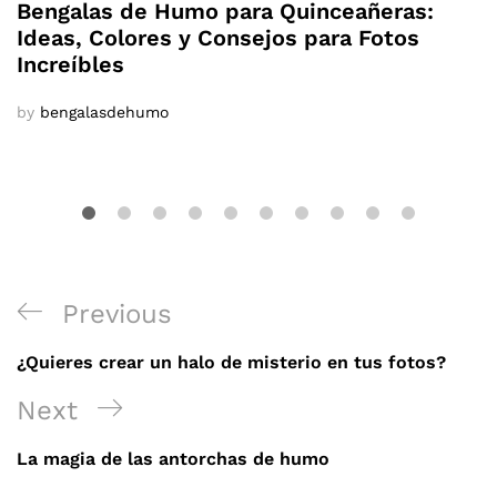
Bengalas de Humo para Quinceañeras:
Ideas, Colores y Consejos para Fotos
Increíbles
by
bengalasdehumo
Navegación
Previous
Previous
de
Post
¿Quieres crear un halo de misterio en tus fotos?
entradas
Next
Next
Post
La magia de las antorchas de humo