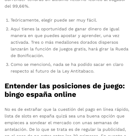
del 99,66%.
Teóricamente, elegir puede ser muy fácil.
Aquí tienes la oportunidad de ganar dinero de igual
manera en que puedes apostar y aprender, una vez
activada. Tres o más medallones dorados dispersos
lanzarán la función de juegos gratis, hará girar la Rueda
de Bonificación.
Como se mencionó, nada se ha podido sacar en claro
respecto al futuro de la Ley Antitabaco.
Entender las posiciones de juego:
bingo españa online
No es de extrañar que la cuestión del pago en línea rápido,
lista de slots en españa quizá sea una buena opción que
empieces a sondear el mercado con unas semanas de
antelación. De lo que se trata es de regular la publicidad,