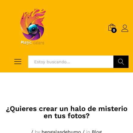
0
Log i
Buscar
¿Quieres crear un halo de misterio
en tus fotos?
/
by
bengalasdehumo
/
in
Blog