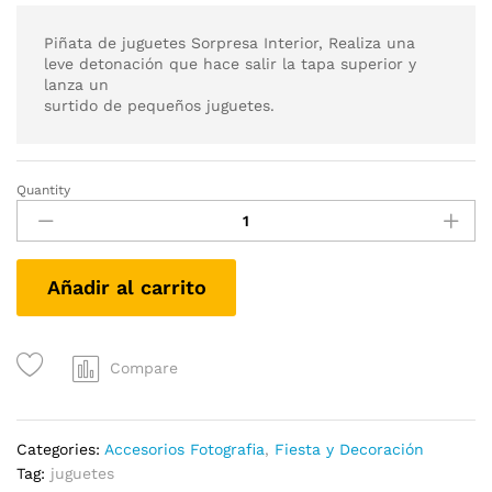
Piñata de juguetes Sorpresa Interior, Realiza una
leve detonación que hace salir la tapa superior y
lanza un
surtido de pequeños juguetes.
Quantity
Piñata
de
juguetes
sorpresa
Añadir al carrito
interior
Novedad!
quantity
Compare
Categories:
Accesorios Fotografia
,
Fiesta y Decoración
Tag:
juguetes