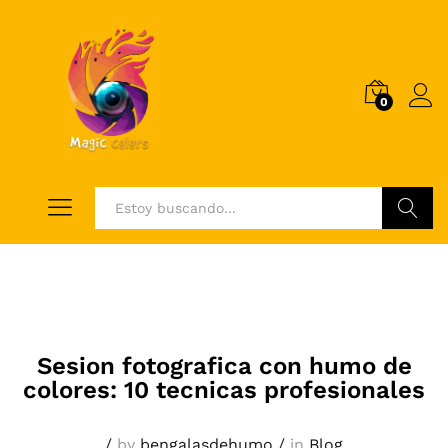
0
Log i
Buscar
Sesion fotografica con humo de
colores: 10 tecnicas profesionales
/
by
bengalasdehumo
/
in
Blog